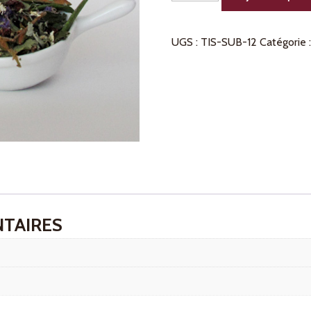
de
Tisane
UGS :
TIS-SUB-12
Catégorie 
Subtili-
thé
TAIRES