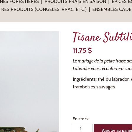
NES FORESTIÈRES
PRODUITS FRAIS EN SAISON
ÉPICES 
RES PRODUITS (CONGELÉS, VRAC, ETC.)
ENSEMBLES CADE
Tisane Subtil
11,75
$
Le mariage de la petite fraise d
Labrador vous réconfortera san
Ingrédients: thé du labrador, 
framboises sauvages
En stock
quantité
Ajouter au panie