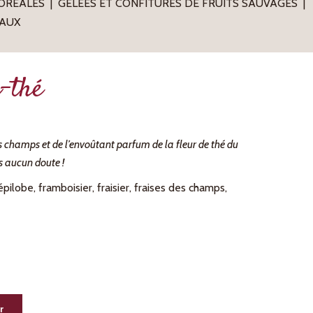
BORÉALES
GELÉES ET CONFITURES DE FRUITS SAUVAGES
AUX
i-thé
es champs et de l’envoûtant parfum de la fleur de thé du
s aucun doute !
épilobe, framboisier, fraisier, fraises des champs,
Alternative:
r