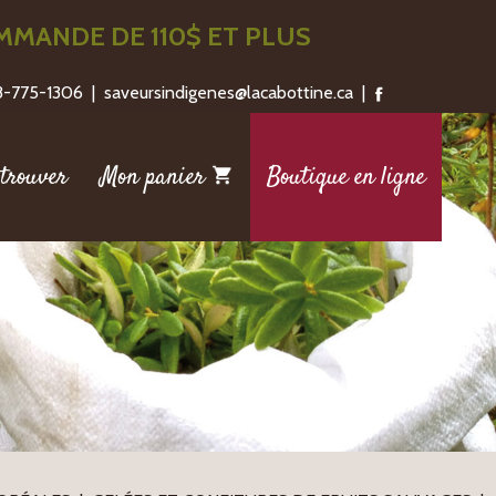
MANDE DE 110$ ET PLUS
18-775-1306 | saveursindigenes@lacabottine.ca |
trouver
Mon panier
Boutique en ligne