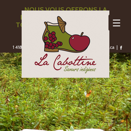
NOUS VOUS OFFRONS LA
LIVRAISON GRATUITE POUR
TOUTE COMMANDE DE 110$ ET
PLUS
1 418-775-1306 | saveursindigenes@lacabottine.ca |