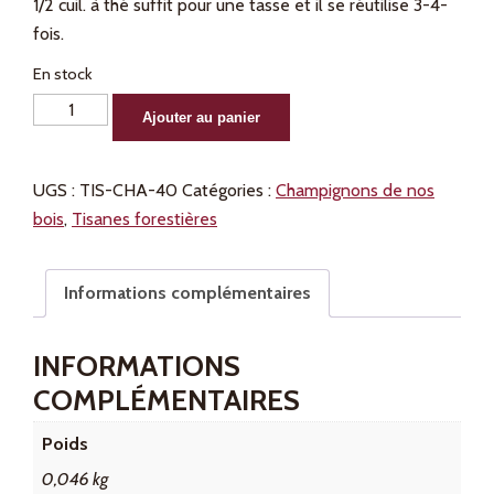
1/2 cuil. à thé suffit pour une tasse et il se réutilise 3-4-
fois.
En stock
quantité
Alternative:
Ajouter au panier
de
Chaga
UGS :
TIS-CHA-40
Catégories :
Champignons de nos
40g
bois
,
Tisanes forestières
Informations complémentaires
INFORMATIONS
COMPLÉMENTAIRES
Poids
0,046 kg