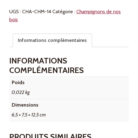
Chanterelles
UGS :
CHA-CHM-14
Catégorie :
Champignons de nos
séchées
bois
14
g
Informations complémentaires
INFORMATIONS
COMPLÉMENTAIRES
Poids
0,022 kg
Dimensions
6,5 × 7,5 × 12,5 cm
PRODUITS SIMILAIRES