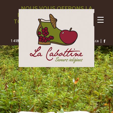
NOUS VOUS OFFRONS LA
LIVRAISON GRATUITE POUR
TOUTE COMMANDE DE 110$ ET
PLUS
1 418-775-1306 | saveursindigenes@lacabottine.ca |