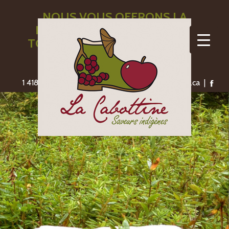
NOUS VOUS OFFRONS LA
LIVRAISON GRATUITE POUR
TOUTE COMMANDE DE 110$ ET
PLUS
1 418-775-1306 | saveursindigenes@lacabottine.ca |