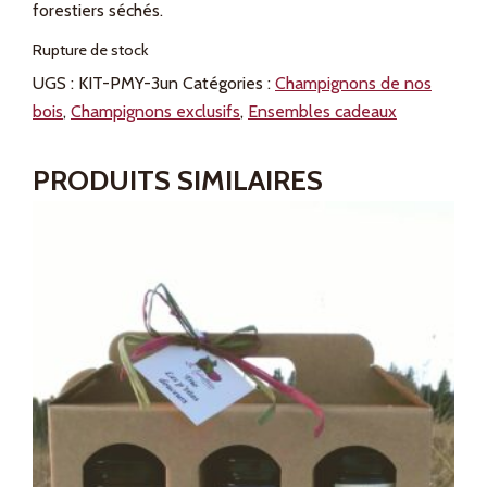
forestiers séchés.
Rupture de stock
UGS :
KIT-PMY-3un
Catégories :
Champignons de nos
bois
,
Champignons exclusifs
,
Ensembles cadeaux
PRODUITS SIMILAIRES