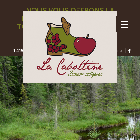
NOUS VOUS OFFRONS LA
LIVRAISON GRATUITE POUR
TOUTE COMMANDE DE 110$ ET
PLUS
1 418-775-1306 | saveursindigenes@lacabottine.ca |