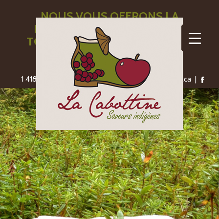
NOUS VOUS OFFRONS LA
LIVRAISON GRATUITE POUR
TOUTE COMMANDE DE 110$ ET
PLUS
1 418-775-1306 | saveursindigenes@lacabottine.ca |