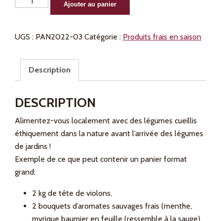
Ajouter au panier
de
Panier
UGS :
PAN2022-03
Catégorie :
Produits frais en saison
de
légumes
sauvages
Description
frais
printaniers
DESCRIPTION
2026-
Format
Alimentez-vous localement avec des légumes cueillis
Grand
éthiquement dans la nature avant l’arrivée des légumes
-
de jardins !
Secteur
Exemple de ce que peut contenir un panier format
Mitis
grand:
-
Livraison
2 kg de tête de violons,
6
2 bouquets d’aromates sauvages frais (menthe,
juin
myrique baumier en feuille (ressemble à la sauge),