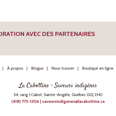
RATION AVEC DES PARTENAIRES
À propos
Blogue
Nous trouver
Boutique en ligne
La Cabottine – Saveurs indigènes
54, rang 1 Cabot, Sainte-Angèle, Québec G0J 2H0
(418) 775-1306 | saveursindigenes@lacabottine.ca