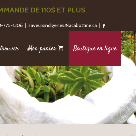
MANDE DE 110$ ET PLUS
18-775-1306 | saveursindigenes@lacabottine.ca |
trouver
Mon panier
Boutique en ligne