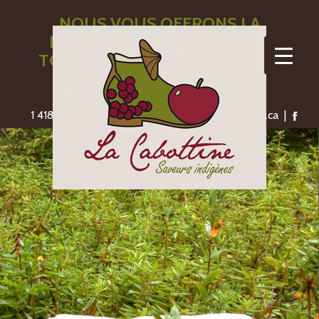
NOUS VOUS OFFRONS LA
LIVRAISON GRATUITE POUR
TOUTE COMMANDE DE 110$ ET
PLUS
1 418-775-1306 | saveursindigenes@lacabottine.ca |