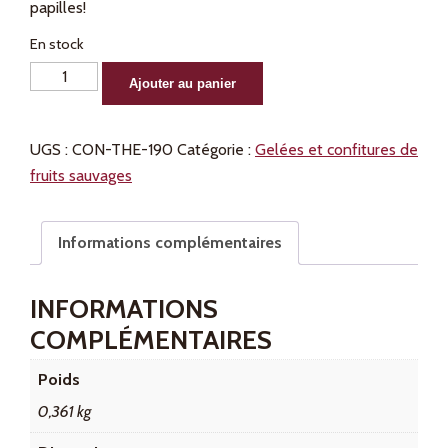
papilles!
En stock
quantité
Alternative:
Ajouter au panier
de
Gelée
UGS :
CON-THE-190
Catégorie :
Gelées et confitures de
de
fruits sauvages
petit
thé
des
Informations complémentaires
bois
190
INFORMATIONS
ml
COMPLÉMENTAIRES
Poids
0,361 kg