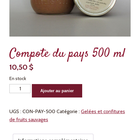
Compote du pays 500 ml
10,50
$
En stock
quantité
Alternative:
Ajouter au panier
de
Compote
UGS :
CON-PAY-500
Catégorie :
Gelées et confitures
du
de fruits sauvages
pays
500
ml