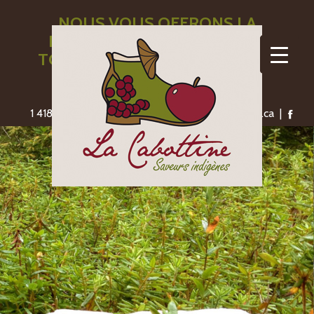
NOUS VOUS OFFRONS LA
LIVRAISON GRATUITE POUR
TOUTE COMMANDE DE 110$ ET
PLUS
1 418-775-1306 | saveursindigenes@lacabottine.ca |