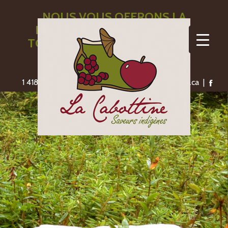
NOUS VOUS OFFRONS LA
LIVRAISON GRATUITE POUR
TOUTE COMMANDE DE 110$ ET
PLUS
1 418-775-1306 | saveursindigenes@lacabottine.ca |