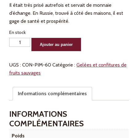
Il était très prisé autrefois et servait de monnaie
d’échange. En Russie, trouvé à côté des maisons, il est
gage de santé et prospérité.
En stock
quantité
Alternative:
Ajouter au panier
de
Compote
UGS :
CON-PIM-60
Catégorie :
Gelées et confitures de
de
fruits sauvages
pimbina
60
ml
Informations complémentaires
INFORMATIONS
COMPLÉMENTAIRES
Poids