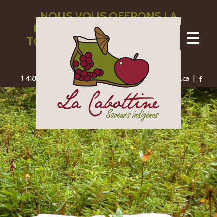
NOUS VOUS OFFRONS LA
LIVRAISON GRATUITE POUR
TOUTE COMMANDE DE 110$ ET
PLUS
1 418-775-1306 | saveursindigenes@lacabottine.ca |